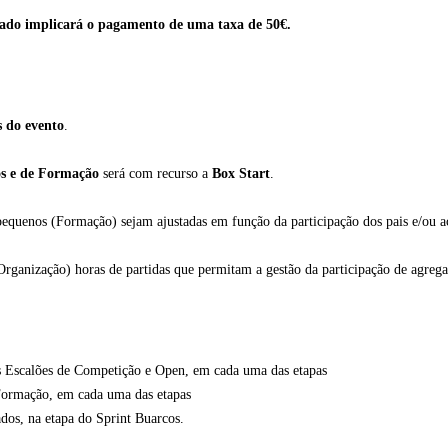
ado implicará o pagamento de uma taxa de 50€.
s do evento
.
os e de Formação
será com recurso a
Box Start
.
 pequenos (Formação) sejam ajustadas em função da participação dos pais e/ou 
rganização) horas de partidas que permitam a gestão da participação de agrega
os Escalões de Competição e Open, em cada uma das etapas
Formação, em cada uma das etapas
ados, na etapa do Sprint Buarcos.